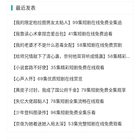
最近发表
【我的限定柏拉图男友太粘人】99集短剧在线免费全集追
【我靠读心术拿捏恋爱怂包】41集短剧在线免费追看
【我的老婆才不是什么恶毒女配】58集短剧在线免费赏剧
【给师兄情敌下了清心蛊，奈何他耳背听成情蛊】56集精彩短剧免费观看
【小说套路不好使】35集精彩短剧免费在线观看
【心声入怀】69集优质短剧在线赏览
【黄皮子讨封，我成了国公府千金】79集短剧免费全集观享
【失忆大佬超黏人】78集短剧全集流畅在线观看
【少年登科图录传】96集短剧免费全集乐看
【京夜为她着迷她入局太深】53集完整短剧在线免费观看