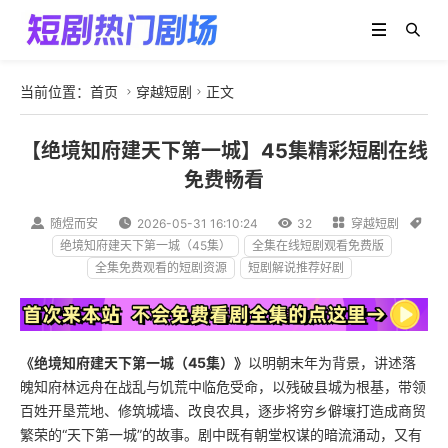
当前位置：
首页
穿越短剧
正文


【绝境知府建天下第一城】45集精彩短剧在线
免费畅看

随煜而安

2026-05-31 16:10:24

32

穿越短剧

绝境知府建天下第一城（45集）
全集在线短剧观看免费版
全集免费观看的短剧资源
短剧解说推荐好剧
《绝境知府建天下第一城（45集）》
以明朝末年为背景，讲述落
魄知府林远舟在战乱与饥荒中临危受命，以残破县城为根基，带领
百姓开垦荒地、修筑城墙、改良农具，逐步将穷乡僻壤打造成商贸
繁荣的“天下第一城”的故事。剧中既有朝堂权谋的暗流涌动，又有