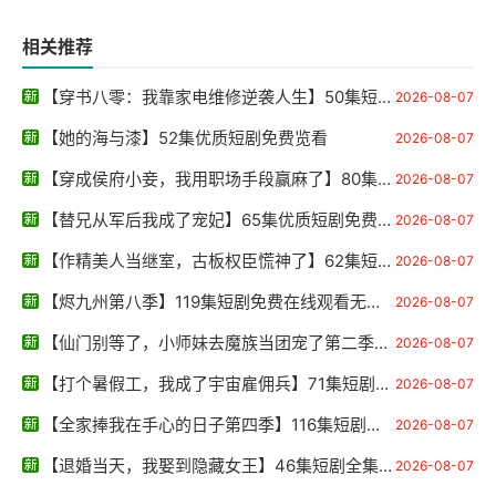
相关推荐
【穿书八零：我靠家电维修逆袭人生】50集短剧免费畅享观看
2026-08-07
【她的海与漆】52集优质短剧免费览看
2026-08-07
【穿成侯府小妾，我用职场手段赢麻了】80集短剧在线免费观享
2026-08-07
【替兄从军后我成了宠妃】65集优质短剧免费观映
2026-08-07
【作精美人当继室，古板权臣慌神了】62集短剧免费在线高清看
2026-08-07
【烬九州第八季】119集短剧免费在线观看无删减
2026-08-07
【仙门别等了，小师妹去魔族当团宠了第二季】133集短剧全集免费赏看
2026-08-07
【打个暑假工，我成了宇宙雇佣兵】71集短剧全集在线免费欣赏
2026-08-07
【全家捧我在手心的日子第四季】116集短剧免费在线赏看
2026-08-07
【退婚当天，我娶到隐藏女王】46集短剧全集免费畅看
2026-08-07