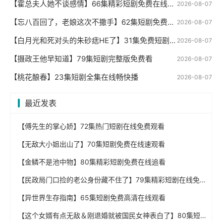
【霍总夫人她不谈感情】66集精彩短剧免费在线赏阅
2026-08-07
【忘八百回了，老娘这次不撒手】62集短剧免费全集乐看
2026-08-07
【白月光和死对头的朱砂痣HE了】31集免费短剧完整版在线看
2026-08-07
【摄政王他早知道】79集短剧完整版免费看
2026-08-07
【桃花酿春】23集短剧全集在线畅快播
2026-08-07
最近发表
【傅先生的掌心娇】72集热门短剧在线免费观看
【无敌大小姐出山了】70集短剧免费在线速观看
【金鳞不是池中物】80集精彩短剧免费在线追看
【民政局门口捡的老公身份藏不住了】79集精彩短剧在线免费畅看
【异世界生存指南】65集短剧免费高清在线观看
【这个女婿有点无敌＆刚退婚就被国民女神表白了】80集短剧全集在线速看