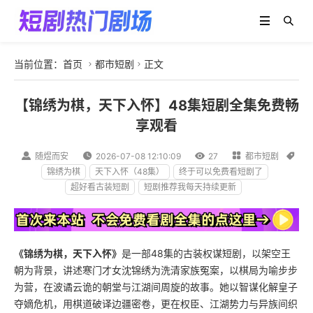
当前位置：
首页
都市短剧
正文


【锦绣为棋，天下入怀】48集短剧全集免费畅
享观看

随煜而安

2026-07-08 12:10:09

27

都市短剧

锦绣为棋
天下入怀（48集）
终于可以免费看短剧了
超好看古装短剧
短剧推荐我每天持续更新
《锦绣为棋，天下入怀》
是一部48集的古装权谋短剧，以架空王
朝为背景，讲述寒门才女沈锦绣为洗清家族冤案，以棋局为喻步步
为营，在波谲云诡的朝堂与江湖间周旋的故事。她以智谋化解皇子
夺嫡危机，用棋道破译边疆密卷，更在权臣、江湖势力与异族间织