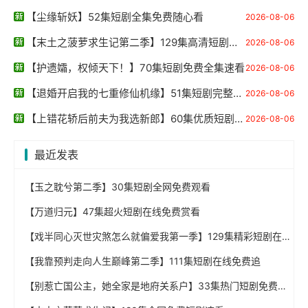
【尘缘斩妖】52集短剧全集免费随心看
2026-08-06
【末土之菠萝求生记第二季】129集高清短剧在线免费看
2026-08-06
【护遗孀，权倾天下！】70集短剧免费全集速看
2026-08-06
【退婚开启我的七重修仙机缘】51集短剧完整在线观览
2026-08-06
【上错花轿后前夫为我选新郎】60集优质短剧在线观看
2026-08-06
最近发表
【玉之耽兮第二季】30集短剧全网免费观看
【万道归元】47集超火短剧在线免费赏看
【戏半同心灭世灾煞怎么就偏爱我第一季】129集精彩短剧在线免费看
【我靠预判走向人生巅峰第二季】111集短剧在线免费追
【别惹亡国公主，她全家是地府关系户】33集热门短剧免费观看