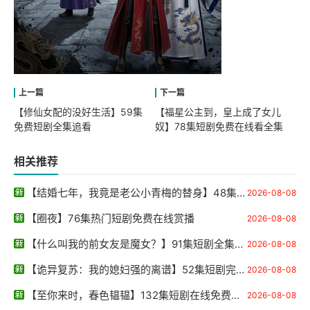
【修仙女配的没好生活】59集
【福星公主到，皇上成了女儿
免费短剧全集追看
奴】78集短剧免费在线看全集
相关推荐
【结婚七年，我竟是老公小青梅的替身】48集短剧免费在线看全集
2026-08-08
【圈夜】76集热门短剧免费在线赏播
2026-08-08
【什么叫我的前女友是魔女？】91集短剧全集在线畅看
2026-08-08
【诡异复苏：我的媳妇强的离谱】52集短剧完整版在线观看
2026-08-08
【至你来时，春色韫韫】132集短剧在线免费畅享全集
2026-08-08