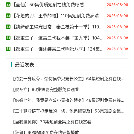
【画仙】50集优质短剧在线免费畅看
2026-08-08
【花魁的刀，王爷的腰】110集短剧免费高清观看
2026-08-08
【纨绔郡主得宠日常：秦金枝第十一季】119集短剧免费在线赏鉴
2026-08-08
【都重生了，这富二代我不装了第九季】104集短剧全集免费在线播
2026-08-08
【都重生了，谁还装富二代啊第八季】124集短剧全集免费直看
2026-08-08
最近发表
【侍妾一身反骨，奈何侯爷只宠长公主】64集短剧免费在线看全集
【候冬症】80集短剧完整版免费观看
【结婚七年，我竟是老公小青梅的替身】48集短剧免费在线看全集
【三十辆冷链车拖走我的一切，他追悔莫及】53集短剧全集免费观看
【当我遇见你】70集短剧全集免费在线赏看
【狂怒】60集短剧免费在线完整播放