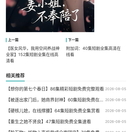
【医女风华，我用空间养战神
附加词：40集短剧全集高清在
全家】152集短剧全集在线高
线看
清看
相关推荐
【想你的第七个春日】86集精彩短剧免费完整观看
2026-08-05
【被逐出家门后，她商界封神】60集短剧免费在线赏看
2026-08-05
【硬核儿媳，在线撑腰】64集短剧免费全集赏看
2026-08-05
【重生之她不贤良】47集短剧免费全集速看
2026-08-05