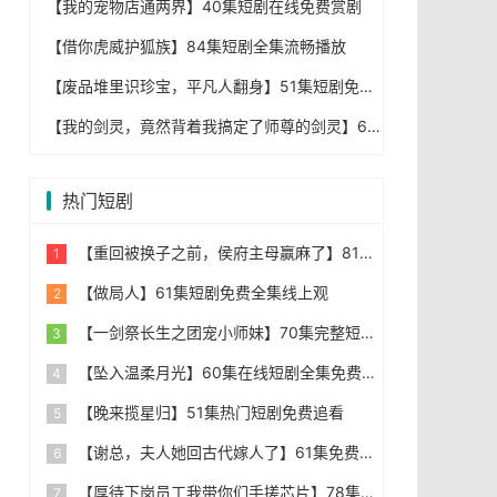
【我的宠物店通两界】40集短剧在线免费赏剧
【借你虎威护狐族】84集短剧全集流畅播放
【废品堆里识珍宝，平凡人翻身】51集短剧免费全集赏看
【我的剑灵，竟然背着我搞定了师尊的剑灵】64集短剧全集在线免费播
热门短剧
【重回被换子之前，侯府主母赢麻了】81集短剧免费在线尽情观看
【做局人】61集短剧免费全集线上观
【一剑祭长生之团宠小师妹】70集完整短剧免费播放
【坠入温柔月光】60集在线短剧全集免费观看
【晚来揽星归】51集热门短剧免费追看
【谢总，夫人她回古代嫁人了】61集免费短剧在线速看
【厚待下岗员工我带你们手搓芯片】78集免费短剧全集在线播放