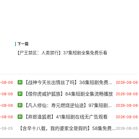
【尸王禁区：人类禁行】37集短剧全集免费乐看
【战神今天长出情丝了吗】36集短剧免费在线赏映
-08-06
2026-08-06
【借你虎威护狐族】84集短剧全集流畅播放
-08-06
2026-08-06
【凡人修仙：寿元燃烧逆仙途】97集短剧全集免费观览
-08-06
2026-08-06
【弃郎逢狐君】41集短剧在线无广告观看
-08-06
2026-08-06
【含辛十八载，我的婆家全是假的】58集免费短剧全集在线赏
-08-05
2026-08-05