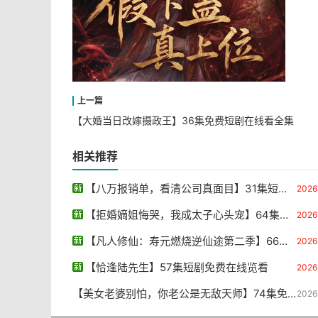
【大婚当日改嫁摄政王】36集免费短剧在线看全集
相关推荐
【八万报销单，看清公司真面目】31集短剧全集在线畅看
2026
【拒婚嫡姐悔哭，我成太子心头宠】64集短剧全集免费赏映
2026
【凡人修仙：寿元燃烧逆仙途第二季】66集精彩短剧免费观赏
2026
【恰逢陆先生】57集短剧免费在线览看
2026
【美女老婆别怕，你老公是无敌天师】74集免费短剧完整观看
2026