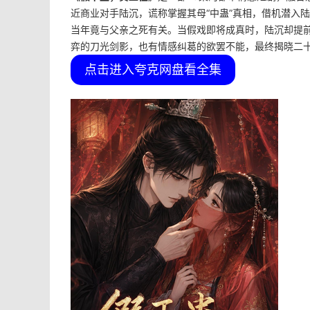
近商业对手陆沉，谎称掌握其母“中蛊”真相，借机潜入
当年竟与父亲之死有关。当假戏即将成真时，陆沉却提前
弈的刀光剑影，也有情感纠葛的欲罢不能，最终揭晓二
点击进入夸克网盘看全集