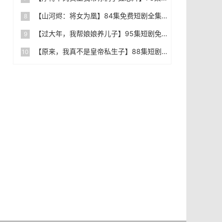
【山河烬：将女为凰】84集免费短剧全集赏看
【过大年，我帮娘娘养儿子】95集短剧免费全集览看
【原来，我真不是皇帝私生子】88集短剧免费高清观看