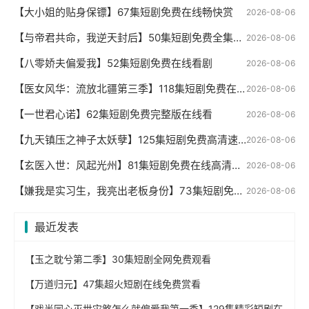
【大小姐的贴身保镖】67集短剧免费在线畅快赏
2026-08-06
【与帝君共命，我逆天封后】50集短剧免费全集瞧看
2026-08-06
【八零娇夫偏爱我】52集短剧免费在线看剧
2026-08-06
【医女风华：流放北疆第三季】118集短剧免费在线速看
2026-08-06
【一世君心诺】62集短剧免费完整版在线看
2026-08-06
【九天镇压之神子太妖孽】125集短剧免费高清速播
2026-08-06
【玄医入世：风起光州】81集短剧免费在线高清追剧
2026-08-06
【嫌我是实习生，我亮出老板身份】73集短剧免费在线赏阅
2026-08-06
最近发表
【玉之耽兮第二季】30集短剧全网免费观看
【万道归元】47集超火短剧在线免费赏看
【戏半同心灭世灾煞怎么就偏爱我第一季】129集精彩短剧在线免费看