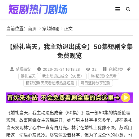
当前位置：
首页
穿越短剧
正文


【婚礼当天，我主动退出成全】50集短剧全集
免费观览

随煜而安

2026-05-31 16:18:28

32

穿越短剧

婚礼当天
我主动退出成全（50集）
热播短剧全集看
精彩短剧天天看超级热播短剧
每日坚持分享短剧
《婚礼当天，我主动退出成全（50集）》是一部50集的情感伦理
短剧。故事围绕女主苏瑶展开，她与男主林宇相恋多年，却在婚礼
当天发现林宇心中一直有白月光。林宇在婚礼上犹豫不决，苏瑶目
睹这一切后心灰意冷。尽管深爱着林宇，但为了成全他的心意，也