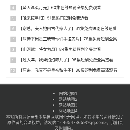
【坠入温柔月光】60集在线短剧全集免费观看
【晚来揽星归】51集热门短剧免费追看
【谢总，夫人她回古代嫁人了】61集免费短剧在线速看
【厚待下岗员工我带你们手搓芯片】78集免费短剧全集在线播放
【山河烬：将女为凰】84集免费短剧全集赏看
【过大年，我帮娘娘养儿子】95集短剧免费全集览看
【原来，我真不是皇帝私生子】88集短剧免费高清观看
网站地图1
网站地图2
网站地图3
网站地图4
本站所有资源全部采集自互联网公开网盘，如若采集的资源侵犯了
原作者的合法权益，请发信至<465478659@qq.com>，我们会
及时删除。