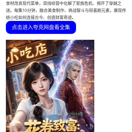
食材改良现代菜单，双线经营中化解了家族危机、揭开了穿越之
谜。每集10分钟，融合美食制作、商战智斗与轻喜剧元素，展现传
统小吃如何连接古今、创造财富奇迹。
点击进入夸克网盘看全集