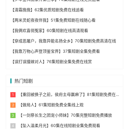
【清霜挽挽】62集优质短剧免费在线追看
【两米灵蛇夜夜伴我】51集免费短剧在线随心看
【我俩欢喜俏冤家】60集短剧在线高清观看
【穿成恶屠户，我靠异能名扬全乡】70集短剧免费高清在线
【我靠万物心声登顶鉴宝界】37集短剧全集免费看
【误打误撞嫁对人】76集短剧全集免费在线赏
热门短剧
【重回被换子之前，侯府主母赢麻了】81集短剧免费在线尽情观看
【做局人】61集短剧免费全集线上观
【一剑祭长生之团宠小师妹】70集完整短剧免费播放
【坠入温柔月光】60集在线短剧全集免费观看