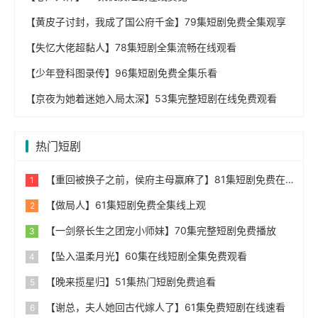
【黄皮子讨封，我成了国公府千金】79集短剧免费全集观享
【失忆大佬超黏人】78集短剧全集流畅在线观看
【少年登科图录传】96集短剧免费全集乐看
【京夜为她着迷她入局太深】53集完整短剧在线免费观看
热门短剧
【重回被换子之前，侯府主母赢麻了】81集短剧免费在线尽情观看
【做局人】61集短剧免费全集线上观
【一剑祭长生之团宠小师妹】70集完整短剧免费播放
【坠入温柔月光】60集在线短剧全集免费观看
【晚来揽星归】51集热门短剧免费追看
【谢总，夫人她回古代嫁人了】61集免费短剧在线速看