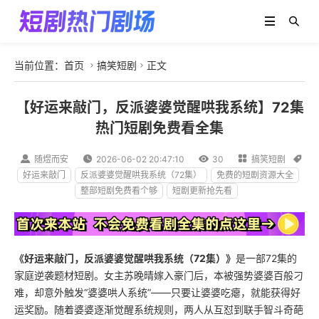
当前位置：
首页
搞笑短剧
正文


【好运来敲门，反派婆婆觉醒哄我系统】72集
热门短剧免费看全集

随煜而安

2026-06-02 20:47:10

30

搞笑短剧

好运来敲门
反派婆婆觉醒哄我系统（72集）
免费的短剧资源大全
整部短剧免费看个够
短剧更新抢先看
《好运来敲门，反派婆婆觉醒哄我系统（72集）》
是一部72集的
家庭逆袭题材短剧。女主苏晚晴嫁入豪门后，本被强势婆婆百般刁
难，却意外触发“婆婆哄人系统”——只要让婆婆吃瘪，就能获得好
运奖励。随着婆婆逐渐觉醒系统规则，两人从互怼到联手智斗奇葩