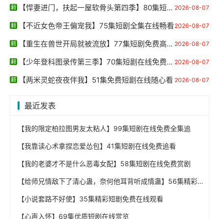
【悍妻进门，扶起一屋软骨头第四季】80集短剧免费全集轻松看
2026-08-07
【不近女色帝王偏宠我】75集短剧全集在线畅看
2026-08-07
【重生在兽世开局就被流放】77集短剧免费高清观看
2026-08-07
【少年登科图录传第三季】70集短剧在线免费追看
2026-08-07
【两米灵蛇夜夜伴我】51集免费短剧在线随心看
2026-08-07
最近发表
【我的限定柏拉图男友太粘人】99集短剧在线免费全集追
【我靠读心术拿捏恋爱怂包】41集短剧在线免费追看
【我的老婆才不是什么恶毒女配】58集短剧在线免费赏剧
【给师兄情敌下了清心蛊，奈何他耳背听成情蛊】56集精彩短剧免费观看
【小说套路不好使】35集精彩短剧免费在线观看
【心声入怀】69集优质短剧在线赏览