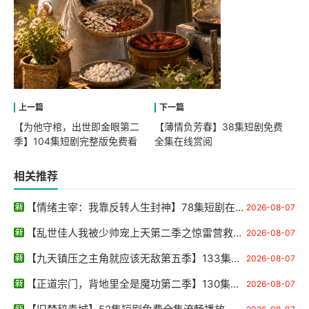
【为他守棺，出世即金眼第二
【薄情负芳春】38集短剧免费
季】104集短剧完整版免费看
全集在线赏阅
相关推荐
【情绪主宰：我靠反转人生封神】78集短剧在线高清观看
2026-08-07
【乱世佳人我被少帅宠上天第二季之惊雷营救】84集超火短剧在线免费畅看
2026-08-07
【九天镇压之主角就应该无敌第五季】133集短剧免费在线观享
2026-08-07
【正道宗门，背地里全是魔功第二季】130集免费短剧畅享观看
2026-08-07