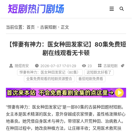
当前位置：
首页
古装短剧
正文


【悍妻有神力：医女种田发家记】80集免费短
剧在线观看无卡顿

随煜而安

2026-07-07 17:01:29

23

古装短剧

悍妻有神力：医女种田发家记（80集）
这短剧太好看了
全集免费观看的短剧资源整合
番茄短剧免费看
“悍妻有神力：医女种田发家记”是一部80集的古装种田题材短剧。
女主本是医术精湛的医女，意外穿越成农家悍妻，虽性格泼辣却心
地善良。她凭借自身医术与神力，带领家人开荒种田、治病救人。
在种田过程中，她改良种植方法，让庄稼丰收；又用医术救死扶