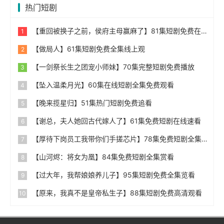
热门短剧
【重回被换子之前，侯府主母赢麻了】81集短剧免费在线尽情观看
【做局人】61集短剧免费全集线上观
【一剑祭长生之团宠小师妹】70集完整短剧免费播放
【坠入温柔月光】60集在线短剧全集免费观看
【晚来揽星归】51集热门短剧免费追看
【谢总，夫人她回古代嫁人了】61集免费短剧在线速看
【厚待下岗员工我带你们手搓芯片】78集免费短剧全集在线播放
【山河烬：将女为凰】84集免费短剧全集赏看
【过大年，我帮娘娘养儿子】95集短剧免费全集览看
【原来，我真不是皇帝私生子】88集短剧免费高清观看