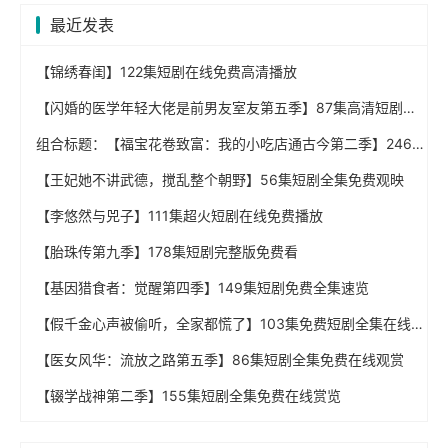
最近发表
【锦绣春闺】122集短剧在线免费高清播放
【闪婚的医学年轻大佬是前男友室友第五季】87集高清短剧免费在线看
组合标题：【福宝花卷致富：我的小吃店通古今第二季】246集短剧全集免费在线看
【王妃她不讲武德，搅乱整个朝野】56集短剧全集免费观映
【李悠然与兕子】111集超火短剧在线免费播放
【胎珠传第九季】178集短剧完整版免费看
【基因猎食者：觉醒第四季】149集短剧免费全集速览
【假千金心声被偷听，全家都慌了】103集免费短剧全集在线速看
【医女风华：流放之路第五季】86集短剧全集免费在线观赏
【辍学战神第二季】155集短剧全集免费在线赏览