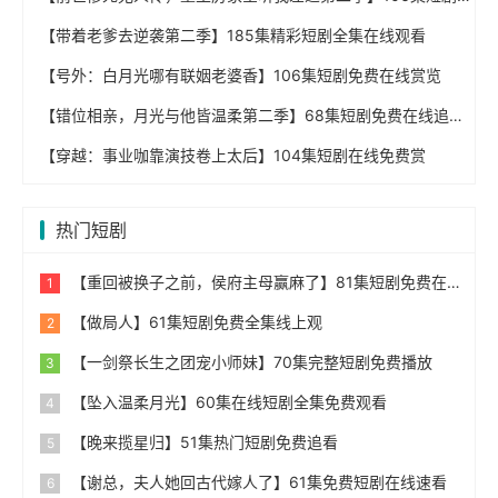
【带着老爹去逆袭第二季】185集精彩短剧全集在线观看
【号外：白月光哪有联姻老婆香】106集短剧免费在线赏览
【错位相亲，月光与他皆温柔第二季】68集短剧免费在线追看
【穿越：事业咖靠演技卷上太后】104集短剧在线免费赏
热门短剧
【重回被换子之前，侯府主母赢麻了】81集短剧免费在线尽情观看
【做局人】61集短剧免费全集线上观
【一剑祭长生之团宠小师妹】70集完整短剧免费播放
【坠入温柔月光】60集在线短剧全集免费观看
【晚来揽星归】51集热门短剧免费追看
【谢总，夫人她回古代嫁人了】61集免费短剧在线速看