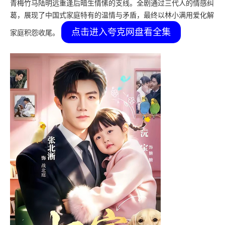
青梅竹马陆明远重逢后暗生情愫的支线。全剧通过三代人的情感纠
葛，展现了中国式家庭特有的温情与矛盾，最终以林小满用爱化解
点击进入夸克网盘看全集
家庭积怨收尾。