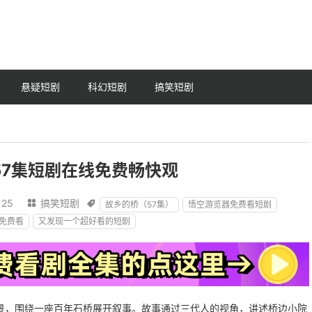
悬疑短剧
科幻短剧
搞笑短剧
57集短剧在线免费畅快观
25
搞笑短剧


故乡的桥（57集）
悟空游览器免费看短剧
免费看
又发现一个超好看的短剧
景，围绕一座百年石桥展开叙事。故事通过三代人的视角，讲述桥边小院