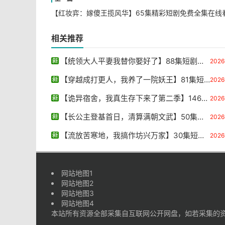
【红妆弈：嫁傻王揽风华】65集精彩短剧免费全集在线
相关推荐
【统领大人平妻我替你娶好了】88集短剧在线完整观看
2026
【穿越成打更人，我养了一院妖王】81集短剧在线高清赏看
2026
【诡异宿舍，我真生存下来了第二季】146集短剧免费在线点播
2026
【长公主登基首日，清算满朝文武】50集短剧全集免费观映
2026
【流放苦寒地，我搞作坊兴万家】30集短剧全集畅快观看
2026
网站地图1
网站地图2
网站地图3
网站地图4
本站所有资源全部采集自互联网公开网盘，如若采集的资源侵