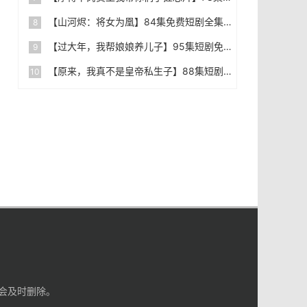
【山河烬：将女为凰】84集免费短剧全集赏看
【过大年，我帮娘娘养儿子】95集短剧免费全集览看
【原来，我真不是皇帝私生子】88集短剧免费高清观看
们会及时删除。