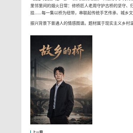
里邻里间的烟火日常：修桥匠人老周守护古桥的坚守、
挂……每一集以桥为纽带，串联起传统手艺传承、城乡
振兴背景下普通人的情感图谱。题材属于现实主义乡村