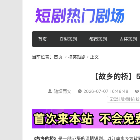
首页
穿越短剧
都市短剧
古装短剧
当前位置：
首页
搞笑短剧
正文


【故乡的桥】
随煜而安
2026-07-07 16:48:48



无需注册短剧在线
《故乡的桥》
是一部57集的温情短剧，以江南水乡为背