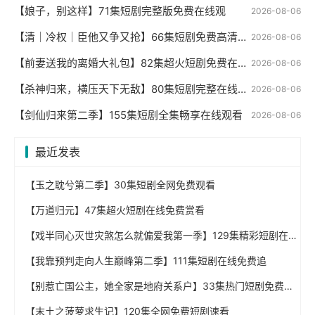
【娘子，别这样】71集短剧完整版免费在线观
2026-08-06
【清｜冷权｜臣他又争又抢】66集短剧免费高清观看
2026-08-06
【前妻送我的离婚大礼包】82集超火短剧免费在线播放
2026-08-06
【杀神归来，横压天下无敌】80集短剧完整在线品鉴
2026-08-06
【剑仙归来第二季】155集短剧全集畅享在线观看
2026-08-06
最近发表
【玉之耽兮第二季】30集短剧全网免费观看
【万道归元】47集超火短剧在线免费赏看
【戏半同心灭世灾煞怎么就偏爱我第一季】129集精彩短剧在线免费看
【我靠预判走向人生巅峰第二季】111集短剧在线免费追
【别惹亡国公主，她全家是地府关系户】33集热门短剧免费观看
【末土之菠萝求生记】120集全网免费短剧速看