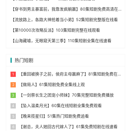
【穿书到男主暴富前，我靠发疯躺赢】80集短剧免费高清在线看
【流放路上，各路大神抢着当小弟】52集短剧完整版在线看
【第10000次攻略反派】103集短剧完整在线观看
【山海藏墟，无眼窥天第三季】110集短剧全集在线速看
热门短剧
【重回被换子之前，侯府主母赢麻了】81集短剧免费在线尽情观看
【做局人】61集短剧免费全集线上观
【一剑祭长生之团宠小师妹】70集完整短剧免费播放
【坠入温柔月光】60集在线短剧全集免费观看
【晚来揽星归】51集热门短剧免费追看
【谢总，夫人她回古代嫁人了】61集免费短剧在线速看