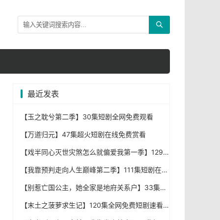
最近发表
【玉之耽兮第二季】30集短剧全网免费观看
【万道归元】47集超火短剧在线免费赏看
【戏半同心灭世灾煞怎么就偏爱我第一季】129集精彩短剧在线免费看
【我靠预判走向人生巅峰第二季】111集短剧在线免费追
【别惹亡国公主，她全家是地府关系户】33集热门短剧免费观看
【末土之菠萝求生记】120集全网免费短剧速看