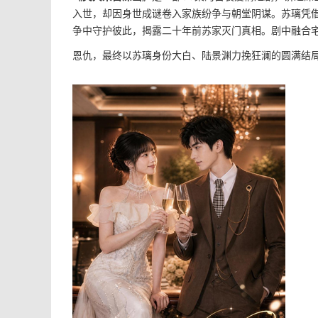
入世，却因身世成谜卷入家族纷争与朝堂阴谋。苏璃凭
争中守护彼此，揭露二十年前苏家灭门真相。剧中融合
恩仇，最终以苏璃身份大白、陆景渊力挽狂澜的圆满结