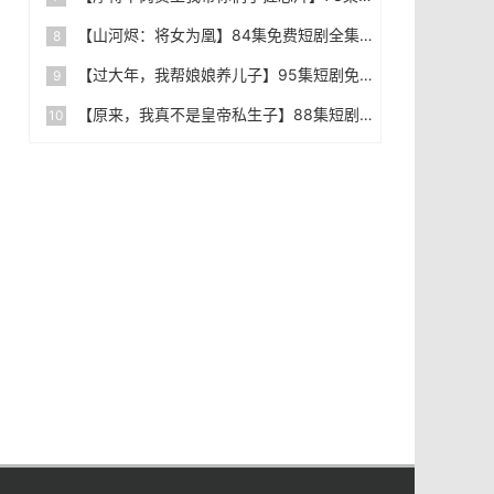
【山河烬：将女为凰】84集免费短剧全集赏看
【过大年，我帮娘娘养儿子】95集短剧免费全集览看
【原来，我真不是皇帝私生子】88集短剧免费高清观看