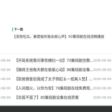
【深宫吃瓜，暴君偷听我全部心声】50集短剧在线流畅播放
【开局系统靠问事签横扫一切】70集短剧完整版免费观看
-08-06
2026-08-06
【摄政王他每天都在偷偷心动】86集短剧全集网盘观看
-08-06
2026-08-06
【拒绝做妾后我成了太子侧妃＆一纸离人愁】89集短剧免费完整版在线看
-08-06
2026-08-06
【人间烟火，以你为安】76集短剧在线免费观影
-08-06
2026-08-06
【念孤不孤了】85集短剧全集在线赏看
-08-06
2026-08-06