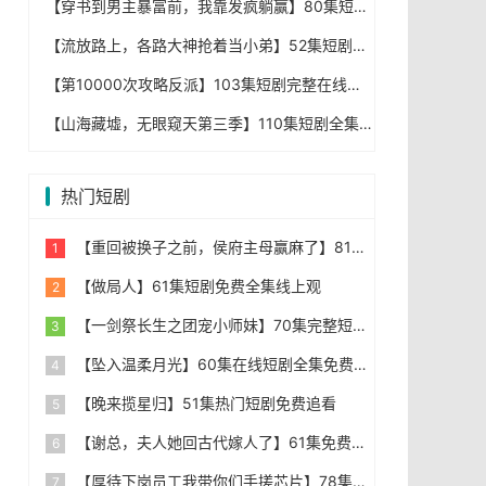
【穿书到男主暴富前，我靠发疯躺赢】80集短剧免费高清在线看
【流放路上，各路大神抢着当小弟】52集短剧完整版在线看
【第10000次攻略反派】103集短剧完整在线观看
【山海藏墟，无眼窥天第三季】110集短剧全集在线速看
热门短剧
【重回被换子之前，侯府主母赢麻了】81集短剧免费在线尽情观看
【做局人】61集短剧免费全集线上观
【一剑祭长生之团宠小师妹】70集完整短剧免费播放
【坠入温柔月光】60集在线短剧全集免费观看
【晚来揽星归】51集热门短剧免费追看
【谢总，夫人她回古代嫁人了】61集免费短剧在线速看
【厚待下岗员工我带你们手搓芯片】78集免费短剧全集在线播放