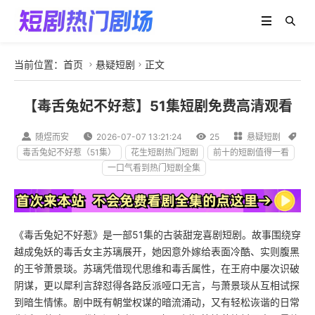
当前位置：
首页
悬疑短剧
正文


【毒舌兔妃不好惹】51集短剧免费高清观看

随煜而安

2026-07-07 13:21:24

25

悬疑短剧

毒舌兔妃不好惹（51集）
花生短剧热门短剧
前十的短剧值得一看
一口气看到热门短剧全集
《毒舌兔妃不好惹》是一部51集的古装甜宠喜剧短剧。故事围绕穿
越成兔妖的毒舌女主苏璃展开，她因意外嫁给表面冷酷、实则腹黑
的王爷萧景琰。苏璃凭借现代思维和毒舌属性，在王府中屡次识破
阴谋，更以犀利言辞怼得各路反派哑口无言，与萧景琰从互相试探
到暗生情愫。剧中既有朝堂权谋的暗流涌动，又有轻松诙谐的日常