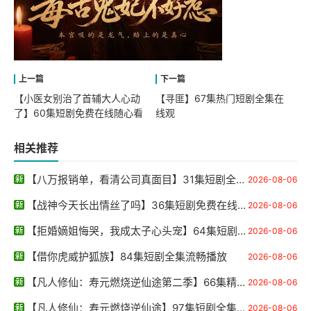
【小医女别治了首辅大人心动
【寻匪】67集热门短剧全集在
了】60集短剧免费在线随心看
线观
相关推荐
【八万报销单，看清公司真面目】31集短剧全集在线畅看
2026-08-06
【战神今天长出情丝了吗】36集短剧免费在线赏映
2026-08-06
【拒婚嫡姐悔哭，我成太子心头宠】64集短剧全集免费赏映
2026-08-06
【借你虎威护狐族】84集短剧全集流畅播放
2026-08-06
【凡人修仙：寿元燃烧逆仙途第二季】66集精彩短剧免费观赏
2026-08-06
【凡人修仙：寿元燃烧逆仙途】97集短剧全集免费观览
2026-08-06