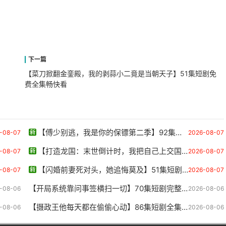
【菜刀掀翻金銮殿，我的剥蒜小二竟是当朝天子】51集短剧免
费全集畅快看
【傅少别逃，我是你的保镖第二季】92集免费短剧在线速看
-08-07
2026-08-07
【打造龙国：末世倒计时，我把自己上交国家】61集短剧免费畅享看
-08-07
2026-08-07
【闪婚前妻死对头，她追悔莫及】51集短剧免费高清在线观看
-08-07
2026-08-07
【开局系统靠问事签横扫一切】70集短剧完整版免费观看
-08-06
2026-08-06
【摄政王他每天都在偷偷心动】86集短剧全集网盘观看
-08-06
2026-08-06