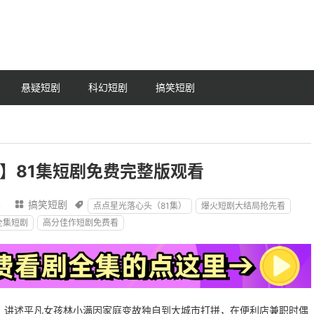
悬疑短剧
科幻短剧
搞笑短剧
】81集短剧免费完整版观看
4
搞笑短剧


点点星光落心头（81集）
爆火短剧大结局抢先看
全集短剧
高分佳作短剧免费看
，讲述平凡女孩林小满因家庭变故独自到大城市打拼，在便利店兼职时偶