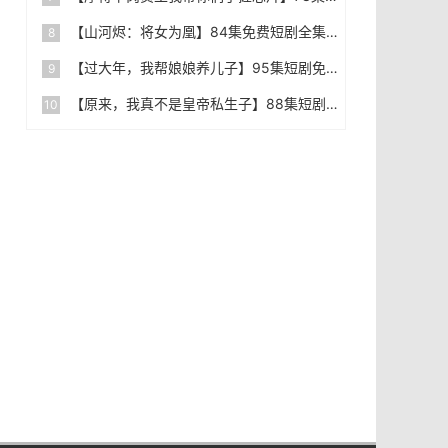
【山河烬：将女为凰】84集免费短剧全集赏看
【过大年，我帮娘娘养儿子】95集短剧免费全集览看
【原来，我真不是皇帝私生子】88集短剧免费高清观看