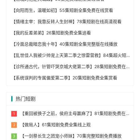
【向阳而生，温暖如初】55集短剧全集免费在线赏看
【情绪主宰：我靠反转人生封神】78集短剧在线高清观看
【我的反差弟弟】26集短剧免费全集追看
【冷面总裁暗恋我十年】40集短剧全集完整版在线播放
【乱世佳人我被少帅宠上天第二季之惊雷营救】84集超火短剧在线免费畅看
【诊所通古代，针管吓哭京城大佬第二季】28集短剧免费在线追剧
【系统误判的专属偏爱第二季】20集短剧免费全集赏看
热门短剧
【重回被换子之前，侯府主母赢麻了】81集短剧免费在线尽情观看
【做局人】61集短剧免费全集线上观
【一剑祭长生之团宠小师妹】70集完整短剧免费播放