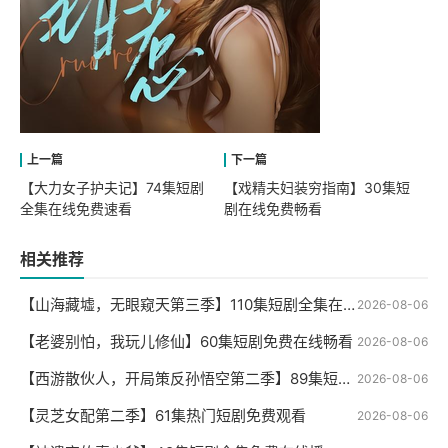
【大力女子护夫记】74集短剧
【戏精夫妇装穷指南】30集短
全集在线免费速看
剧在线免费畅看
相关推荐
【山海藏墟，无眼窥天第三季】110集短剧全集在线速看
2026-08-06
【老婆别怕，我玩儿修仙】60集短剧免费在线畅看
2026-08-06
【西游散伙人，开局策反孙悟空第二季】89集短剧在线免费畅享
2026-08-06
【灵芝女配第二季】61集热门短剧免费观看
2026-08-06