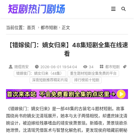
当前位置：
首页
都市短剧
正文


【错嫁侯门：嫡女归来】48集短剧全集在线速
看

随煜而安

2026-06-01 19:54:04

34

都市短剧

错嫁侯门：嫡女归来（48集）
重生题材短剧全集免费的平台
深夜短剧推荐精彩片段
排行榜前十短剧
《错嫁侯门：嫡女归来》是一部48集的古装宅斗题材短剧。故事
围绕尚书府嫡女沈清瑶展开，她本与太子两情相悦，却遭庶妹沈清
婉设计，被迫嫁给残暴嗜血的靖安侯萧景琰。新婚夜，萧景琰欲杀
她泄愤，沈清瑶凭借医术与智慧化解危机，更发现侯府暗藏前朝秘