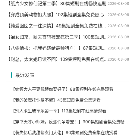
【纸片少女修仙记第二季】80集短剧在线畅快追剧
2026-08-08
【穿成顶美动物抱大腿】102集短剧全集免费随心看
2026-08-08
【纯爱囡囡之一往深情】49集短剧全集免费在线播放
2026-08-08
【嫡女归京，娇夫首辅被宠疯第三季】100集短剧全网免费观看
2026-08-08
【八零情报：把我妈嫁给最帅猎户！】67集短剧免费在线赏看
2026-08-08
【封总，太太她已读不回】109集短剧免费在线点播
2026-08-08
最近发表
【统领大人平妻我替你娶好了】88集短剧在线完整观看
【我的破摩托你赔不起】43集短剧免费全集速看
【别人求生我享乐第一季】113集短剧在线高清观看
【穿书天才小师妹，反派们争着宠！】300集短剧全集免费畅看
【装失忆后我甜翻玄门大佬】80集短剧免费全集在线赏看