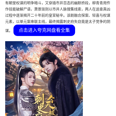
有朝堂权谋的明争暗斗，又穿插市井百态的幽默桥段，柳青青用仵
作技能破解尸语，萧景琰则以市井人脉搜集线索，两人在追查真凶
过程中逐渐揭开二十年前的皇室秘辛。该剧融合探案、轻喜与权谋
元素，以单元案串联主线，最终揭露刺史府失窃竟是太子党争的阴
点击进入夸克网盘看全集
谋。