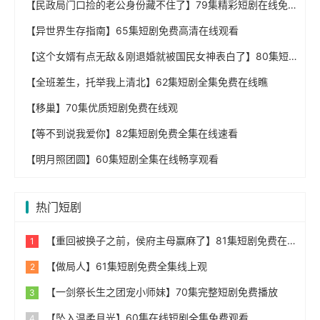
【民政局门口捡的老公身份藏不住了】79集精彩短剧在线免费畅看
【异世界生存指南】65集短剧免费高清在线观看
【这个女婿有点无敌＆刚退婚就被国民女神表白了】80集短剧全集在线速看
【全班差生，托举我上清北】62集短剧全集免费在线瞧
【移巢】70集优质短剧免费在线观
【等不到说我爱你】82集短剧免费全集在线速看
【明月照团圆】60集短剧全集在线畅享观看
热门短剧
【重回被换子之前，侯府主母赢麻了】81集短剧免费在线尽情观看
【做局人】61集短剧免费全集线上观
【一剑祭长生之团宠小师妹】70集完整短剧免费播放
【坠入温柔月光】60集在线短剧全集免费观看