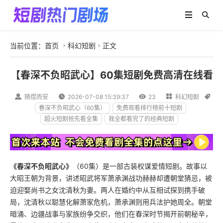
当前位置：
首页
科幻短剧
正文


【春深不负昭武心】60集短剧免费高清在线看

随煜而安

2026-07-08 15:39:37

23

科幻短剧

春深不负昭武心（60集）
免费观看排行榜前十短剧
超火短剧抢先看全集
我全都看完了的经典短剧
《春深不负昭武心》
（60集）是一部古装权谋爱情短剧。故事以
大昭王朝为背景，讲述昭武将军萧承渊战功赫赫却遭朝堂猜忌，被
迫迎娶尚书之女沈清秋为妻。两人在婚约中从互相试探到携手破
局，沈清秋以聪慧化解萧家危机，萧承渊则用兵法护她周全。朝堂
暗涌、边疆战事与家族纷争交织，他们在春深时节揭开前朝秘辛，