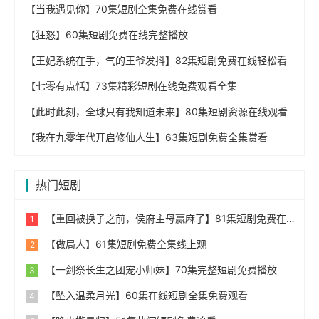
【当我遇见你】70集短剧全集免费在线赏看
【狂怒】60集短剧免费在线完整播放
【王妃系统在手，气的王爷发抖】82集短剧免费在线轻松看
【七零有点恬】73集精彩短剧在线免费观看全集
【此时此刻，全球只有我知道未来】80集短剧资源在线观看
【我在九零年代开启修仙人生】63集短剧免费全集赏看
热门短剧
【重回被换子之前，侯府主母赢麻了】81集短剧免费在线尽情观看
【做局人】61集短剧免费全集线上观
【一剑祭长生之团宠小师妹】70集完整短剧免费播放
【坠入温柔月光】60集在线短剧全集免费观看