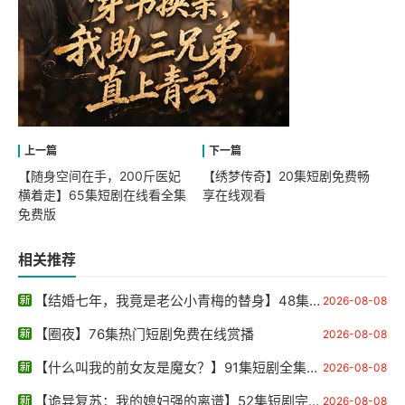
【随身空间在手，200斤医妃
【绣梦传奇】20集短剧免费畅
横着走】65集短剧在线看全集
享在线观看
免费版
相关推荐
【结婚七年，我竟是老公小青梅的替身】48集短剧免费在线看全集
2026-08-08
【圈夜】76集热门短剧免费在线赏播
2026-08-08
【什么叫我的前女友是魔女？】91集短剧全集在线畅看
2026-08-08
【诡异复苏：我的媳妇强的离谱】52集短剧完整版在线观看
2026-08-08