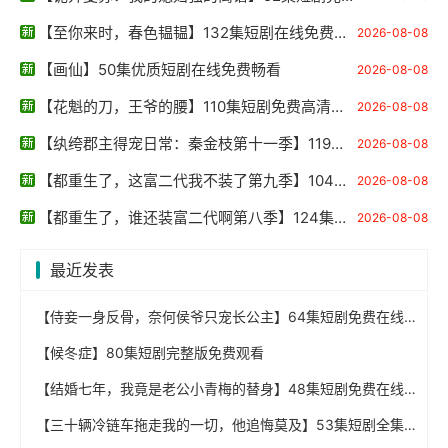
【至你来时，春色韫韫】132集短剧在线免费畅享全集
2026-08-08
【画仙】50集优质短剧在线免费畅看
2026-08-08
【花魁的刀，王爷的腰】110集短剧免费高清观看
2026-08-08
【纨绔郡主得宠日常：秦金枝第十一季】119集短剧免费在线赏鉴
2026-08-08
【都重生了，这富二代我不装了第九季】104集短剧全集免费在线播
2026-08-08
【都重生了，谁还装富二代啊第八季】124集短剧全集免费直看
2026-08-08
最近发表
【侍妾一身反骨，奈何侯爷只宠长公主】64集短剧免费在线看全集
【候冬症】80集短剧完整版免费观看
【结婚七年，我竟是老公小青梅的替身】48集短剧免费在线看全集
【三十辆冷链车拖走我的一切，他追悔莫及】53集短剧全集免费观看