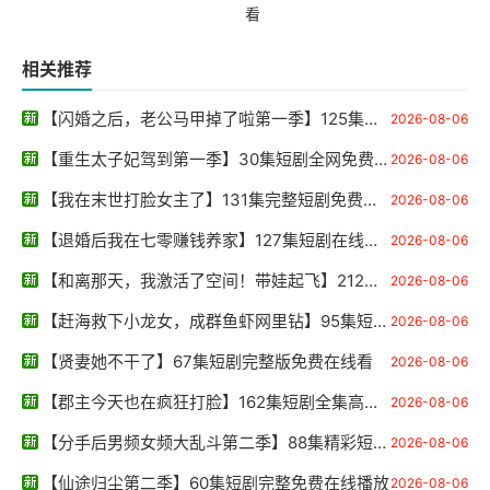
看
相关推荐
【闪婚之后，老公马甲掉了啦第一季】125集热门短剧免费观阅
2026-08-06
【重生太子妃驾到第一季】30集短剧全网免费畅看
2026-08-06
【我在末世打脸女主了】131集完整短剧免费在线播放
2026-08-06
【退婚后我在七零赚钱养家】127集短剧在线免费赏看
2026-08-06
【和离那天，我激活了空间！带娃起飞】212集短剧全集免费畅享观看
2026-08-06
【赶海救下小龙女，成群鱼虾网里钻】95集短剧全集在线速看
2026-08-06
【贤妻她不干了】67集短剧完整版免费在线看
2026-08-06
【郡主今天也在疯狂打脸】162集短剧全集高清免费看
2026-08-06
【分手后男频女频大乱斗第二季】88集精彩短剧免费览看
2026-08-06
【仙途归尘第二季】60集短剧完整免费在线播放
2026-08-06