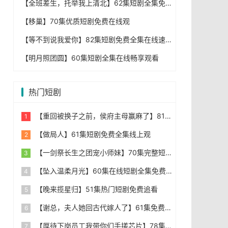
【全班差生，托举我上清北】62集短剧全集免费在线瞧
【移巢】70集优质短剧免费在线观
【等不到说我爱你】82集短剧免费全集在线速看
【明月照团圆】60集短剧全集在线畅享观看
热门短剧
【重回被换子之前，侯府主母赢麻了】81集短剧免费在线尽情观看
【做局人】61集短剧免费全集线上观
【一剑祭长生之团宠小师妹】70集完整短剧免费播放
【坠入温柔月光】60集在线短剧全集免费观看
【晚来揽星归】51集热门短剧免费追看
【谢总，夫人她回古代嫁人了】61集免费短剧在线速看
【厚待下岗员工我带你们手搓芯片】78集免费短剧全集在线播放