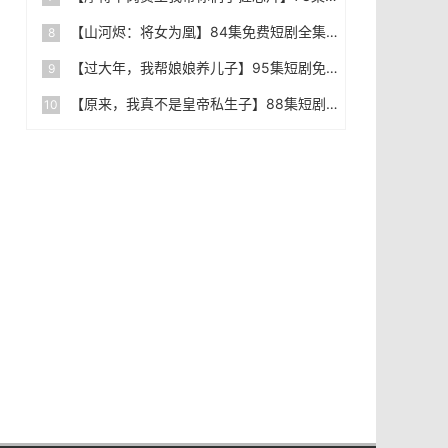
【山河烬：将女为凰】84集免费短剧全集赏看
【过大年，我帮娘娘养儿子】95集短剧免费全集览看
【原来，我真不是皇帝私生子】88集短剧免费高清观看