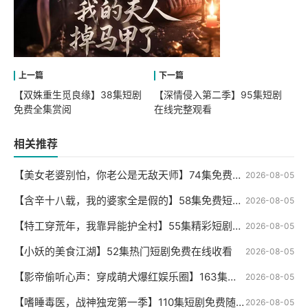
【双姝重生觅良缘】38集短剧
【深情侵入第二季】95集短剧
免费全集赏阅
在线完整观看
相关推荐
【美女老婆别怕，你老公是无敌天师】74集免费短剧完整观看
2026-08-05
【含辛十八载，我的婆家全是假的】58集免费短剧全集在线赏
2026-08-05
【特工穿荒年，我靠异能护全村】55集精彩短剧免费看
2026-08-05
【小妖的美食江湖】52集热门短剧免费在线收看
2026-08-05
【影帝偷听心声：穿成萌犬爆红娱乐圈】163集短剧全集在线畅看
2026-08-05
【嗜睡毒医，战神独宠第一季】110集短剧免费随时观看
2026-08-05