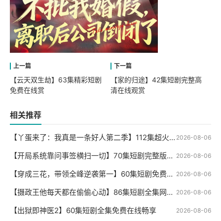
【云天双生劫】63集精彩短剧
【家的归途】42集短剧完整高
免费在线赏
清在线观赏
相关推荐
【丫蛋来了：我真是一条好人第二季】112集超火短剧免费在线看全剧
2026-08-06
【开局系统靠问事签横扫一切】70集短剧完整版免费观看
2026-08-06
【穿成三花，带领全峰逆袭第一】60集短剧免费在线览看
2026-08-06
【摄政王他每天都在偷偷心动】86集短剧全集网盘观看
2026-08-06
【出狱即神医2】60集短剧全集免费在线畅享
2026-08-06