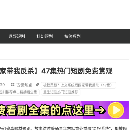
悬疑短剧
科幻短剧
搞笑短剧
家带我反杀】47集热门短剧免费赏观
39
古装短剧


被挖灵根？上交系统后国家带我反杀（47集）
短剧推荐点击链接看全集
重生短剧热门短剧推荐
奇幻修真题材短剧。故事讲述普通青年林默意外觉醒“灵根系统”，却被修