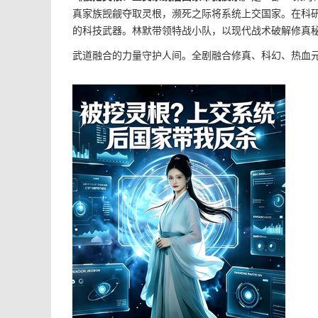
真家族觊觎夺取灵根，濒死之际将系统上交国家。在科
的科技武器。林默带领特战小队，以现代战术破解修真
武道融合的力量守护人间。全剧融合修真、科幻、热血元