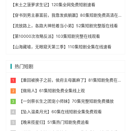
【末土之菠萝求生记】120集全网免费短剧速看
【穿书到男主暴富前，我靠发疯躺赢】80集短剧免费高清在线看
【流放路上，各路大神抢着当小弟】52集短剧完整版在线看
【第10000次攻略反派】103集短剧完整在线观看
【山海藏墟，无眼窥天第三季】110集短剧全集在线速看
热门短剧
【重回被换子之前，侯府主母赢麻了】81集短剧免费在线尽情观看
【做局人】61集短剧免费全集线上观
【一剑祭长生之团宠小师妹】70集完整短剧免费播放
【坠入温柔月光】60集在线短剧全集免费观看
【晚来揽星归】51集热门短剧免费追看