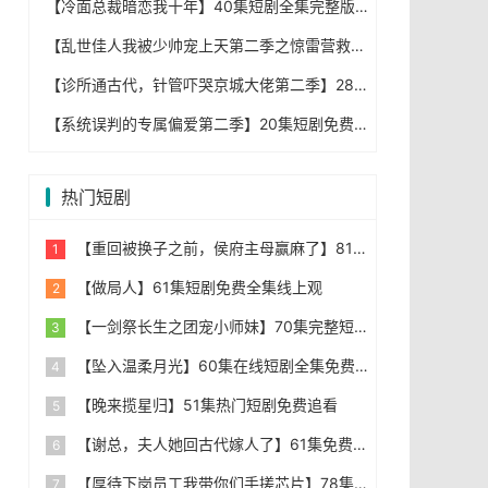
【冷面总裁暗恋我十年】40集短剧全集完整版在线播放
【乱世佳人我被少帅宠上天第二季之惊雷营救】84集超火短剧在线免费畅看
【诊所通古代，针管吓哭京城大佬第二季】28集短剧免费在线追剧
【系统误判的专属偏爱第二季】20集短剧免费全集赏看
热门短剧
【重回被换子之前，侯府主母赢麻了】81集短剧免费在线尽情观看
【做局人】61集短剧免费全集线上观
【一剑祭长生之团宠小师妹】70集完整短剧免费播放
【坠入温柔月光】60集在线短剧全集免费观看
【晚来揽星归】51集热门短剧免费追看
【谢总，夫人她回古代嫁人了】61集免费短剧在线速看
【厚待下岗员工我带你们手搓芯片】78集免费短剧全集在线播放