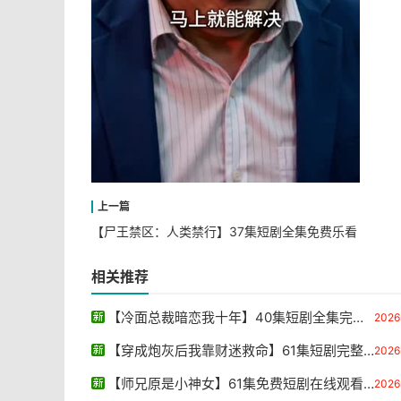
【尸王禁区：人类禁行】37集短剧全集免费乐看
相关推荐
【冷面总裁暗恋我十年】40集短剧全集完整版在线播放
2026
【穿成炮灰后我靠财迷救命】61集短剧完整版免费看
2026
【师兄原是小神女】61集免费短剧在线观看全集
2026