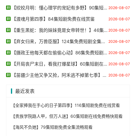
【姣姣月明：懂心理学的宠妃有多野】90集短剧免费在线看全集
2026-08-07
【渡魂月第四季】84集短剧免费在线赏鉴
2026-08-07
【重生黑蛇：我的妹妹竟是女帝转世！】46集精彩短剧免费在线畅看
2026-08-07
【弃女归来，万兽臣服】124集免费短剧全集在线播放
2026-08-07
【摄政王他每天都在偷偷心动】86集免费短剧全集畅看
2026-08-07
【开局丧尸末日，看我打爆星球】60集短剧在线免费追看
2026-08-07
【苗疆少主他又争又抢，阿禾逃不掉第七季】58集短剧免费在线赏全集
2026-08-07
最近发表
【全家捧我在手心的日子第四季】116集短剧免费在线赏看
【贵族学院路人甲，但万人迷】60集短剧在线免费畅快观看
【海风不负她】79集短剧免费全集流畅观看