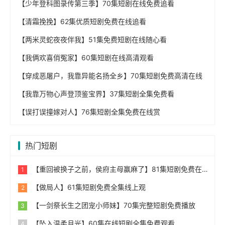
【少年登科图录传第三季】70集短剧在线免费追看
【清霜挽挽】62集优质短剧免费在线追看
【两米灵蛇夜夜伴我】51集免费短剧在线随心看
【我俩欢喜俏冤家】60集短剧在线高清观看
【穿成恶屠户，我靠异能名扬全乡】70集短剧免费高清在线
【我靠万物心声登顶鉴宝界】37集短剧全集免费看
【误打误撞嫁对人】76集短剧全集免费在线赏
热门短剧
【重回被换子之前，侯府主母赢麻了】81集短剧免费在线尽情观看
【做局人】61集短剧免费全集线上观
【一剑祭长生之团宠小师妹】70集完整短剧免费播放
【坠入温柔月光】60集在线短剧全集免费观看