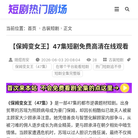
当前位置：
首页
古装短剧
正文


【保姆变女王】47集短剧免费高清在线观看

随煜而安

2026-06-03 20:08:04

28

古装短剧

保姆变女王（47集）
在哪个平台能看短剧
热门短剧追不停
短剧全集完整版
《保姆变女王（47集）》
是一部47集的都市逆袭题材短剧。出身
贫寒的苏瑶为照顾病母成为豪门保姆，却因长相酷似已故夫人被雇
主顾家大少顾承泽注意。她凭借善良与智慧化解顾家内部争斗，从
被刁难的佣人逐步成长为商业精英，更与顾承泽在朝夕相处中暗生
情愫。当顾家遭遇危机时，苏瑶以过人胆识力挽狂澜，最终不仅揭