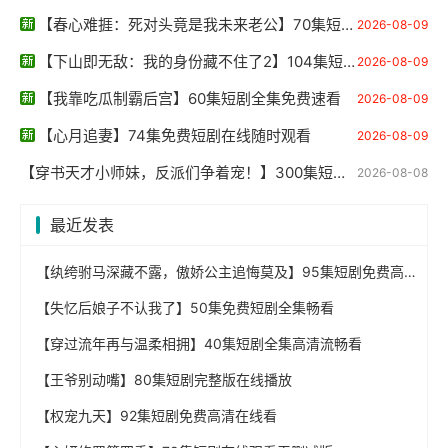
【春心难捱：死对头竟是我未来老公】70集短剧免费全集来观看
2026-08-09
【下山即无敌：我的身份藏不住了2】104集短剧免费全集在线赏
2026-08-09
【我靠吃瓜制霸后宫】60集短剧全集免费速看
2026-08-09
【心月追妻】74集免费短剧在线随时观看
2026-08-09
【穿书天才小师妹，反派们争着宠！】300集短剧全集免费畅看
2026-08-08
最近发表
【纨绔驸马深藏不露，傲娇公主追悔莫及】95集短剧免费高清观看
【失忆后娘子不认我了】50集免费短剧全集畅看
【穿过流年再与温柔相拥】40集短剧全集高清流畅看
【王爷别动嘴】80集短剧完整版在线播放
【权宠九天】92集短剧免费高清在线看