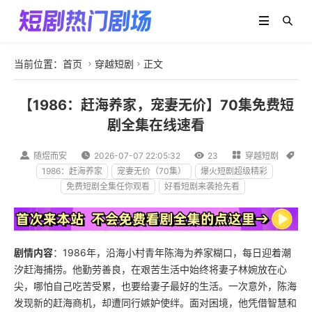
当前位置：
首页
穿越短剧
正文


【1986：赶海养家，宠妻无价】70集免费短
剧全集在线速看

随煜而安

2026-07-07 22:05:32

23

穿越短剧

1986：赶海养家
宠妻无价（70集）
爆火短剧超级精彩
免费短剧全集任你观看
好看短剧来袭抢先看
剧情内容
：1986年，沿海小村青年陈海为养家糊口，每日迎着潮
汐赶海捕捞。他勤劳善良，在艰苦生活中始终将妻子林婉放在心
尖，哪怕自己吃苦受累，也要给妻子最好的生活。一次意外，陈海
发现新的赶海商机，却遭同行嫉妒使绊。面对困境，他凭借智慧和